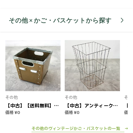
き ボックス イギリス 中
ボックス イギリス 中古
イン
古品
品
付き
その他 × かご・バスケットから探す
その他
その他
その
【中古】【送料無料】ア
【中古】アンティーク
【
価格
¥0
価格
¥0
価
ンティーク ペーパーボ
ワイヤーバスケット｜か
用
ックス | ボックス 箱 収
ご 籠 収納ボックス ヴィ
ター
納 小物入れ ヴィンテー
ンテージ ビンテージ 家
ット
その他のヴィンテージかご・バスケットの一覧 →