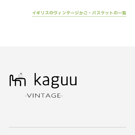
具 傘立て ホテル レスト
リビングボード ホテル
飾
ラン ロビー 玄関 エント
レストラン 邸宅 ロビー
ッサ
イギリスのヴィンテージかご・バスケットの一覧
ランス お店 什器 店舗
店舗家具 什器 ヴィンテ
ン 
邸宅 モデルルーム おし
ージ レトロ ビンテージ
店舗
ゃれ かっこいい ヨーロ
シャビー 収納 リビング
ージ
ッパ ヨーロピアン イギ
棚 お店 キャビネット お
シ
リス 英国 France オー
しゃれ かっこいい マホ
ク 
ク 1880年代 玄関収納
ガニー イギリス 英国
19
antique55459
1930年代
オー
antique58845
ant