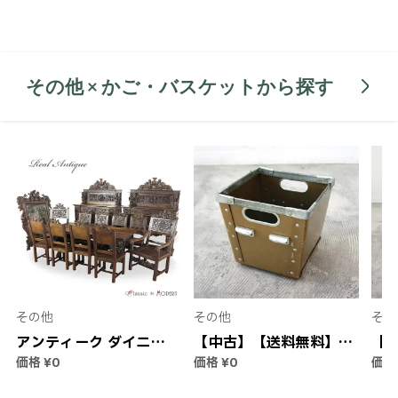
ジ 紙製 輸入家具 アメリ
具 リビング収納 ダイニ
れた
カ製
ング インテリア
りた
ー
寝
その他 × かご・バスケットから探す
その他
その他
その
アンティーク ダイニン
【中古】【送料無料】ア
【
価格
¥0
価格
¥0
価
グセット テーブル アン
ンティーク ペーパーボ
ワ
ティーク家具 ダイニン
ックス | ボックス 箱 収
ご 