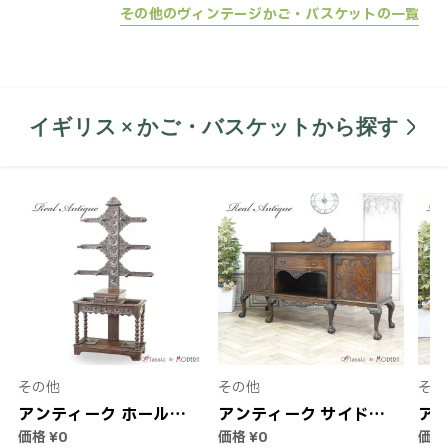
グ 食卓 ホテル レストラ
納 小物入れ ヴィンテー
ンテ
その他のヴィンテージかご・バスケットの一覧
ン シャビー レトロ ヴィ
ジ 紙製 輸入家具 アメリ
具 
ンテージ ビンテージ テ
カ製
ング
ーブルセット サイドボ
ード キャビネット 19世
イギリス × かご・バスケットから探す
紀中頃 チェスナット材
イタリア ミラノ ルネサ
ンス ルネッサンス
antique63012
その他
その他
その
アンティーク ホールス
アンティーク サイドボ
ア
価格
¥0
価格
¥0
価
タンド アンティーク家
ード アンティーク家具
ッ