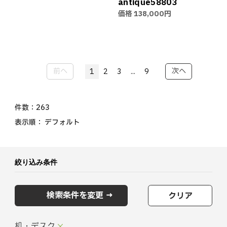
antique58803
価格
138,000円
前へ
次へ
1
2
3
...
9
件数：
263
表示順：
デフォルト
絞り込み条件
検索条件を変更 →
クリア
机・デスク