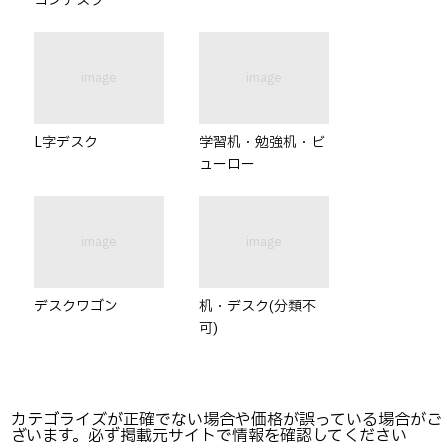
コンデスク
image
image
L字デスク
学習机・勉強机・ビ
ューロー
image
image
デスクワゴン
机・デスク(分類不
可)
カテゴライズが正確でない場合や価格が誤っている場合がご
ざいます。必ず掲載元サイトで情報を確認してください