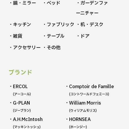
・鏡・ミラー
・ベッド
・ガーデンファ
ーニチャー
・キッチン
・ファブリック
・机・デスク
・雑貨
・テーブル
・ドア
・アクセサリー
・その他
ブランド
・ERCOL
・Comptoir de Famille
(アーコール)
(コントワールドフェミーユ)
・G-PLAN
・William Morris
(ジープラン)
(ウィリアムモリス)
・A.H.McIntosh
・HORNSEA
(マッキントッシュ)
(ホーンジー)