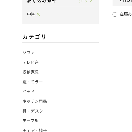
絞り込み条件
クリア
中国
在庫あ
カテゴリ
ソファ
テレビ台
収納家具
鏡・ミラー
ベッド
キッチン用品
机・デスク
テーブル
チェア・椅子