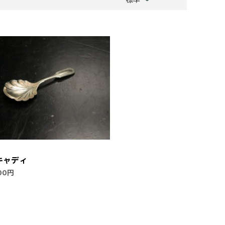
キャディ
00円