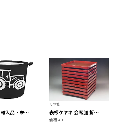
その他
【輸入品・未使
表板ケヤキ 会席膳 折敷
ージ トラク
輪島塗 12膳組0942
価格
¥0
ドリー バスケ
明治 お膳 漆器 【中古】