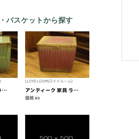
 かご・バスケットから探す
)
LLOYD LOOM(ロイドルーム)
ラン
アンティーク 家具 ラン
ガラ
ドリーバスケット ピン
価格
¥0
ク LLOYD LOOM ロイド
ドル
ルーム 1936年1月2日
 メ
製作 メーカータグ付き
国直
英国直輸入 ヴィンテー
中古
ジ インテリア 欧州雑貨
 蓋
収納 蓋付き ボックス イ