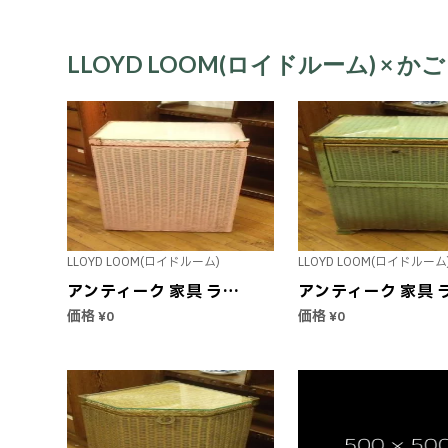
LLOYD LOOM(ロイドルーム) ×
LLOYD LOOM(ロイドルーム)
LLOYD LOOM(ロイドルーム
アンティーク 家具 ラン
アンティーク 家具 
ドリーバスケット ガラ
ドリーバスケット 
価格
価格
¥0
¥0
ストップ ピンク LLOYD
ストップ グリーン
LOOM ロイドルーム
LLOYD LOOM ロイ
1900年代中期 英国直輸
ーム 1900年代中期
入 ヴィンテージ インテ
ーカータグ付き 英
リア 欧州雑貨 収納 蓋付
輸入 ヴィンテージ 
き ボックス イギリス 中
インテリア 雑貨 収納