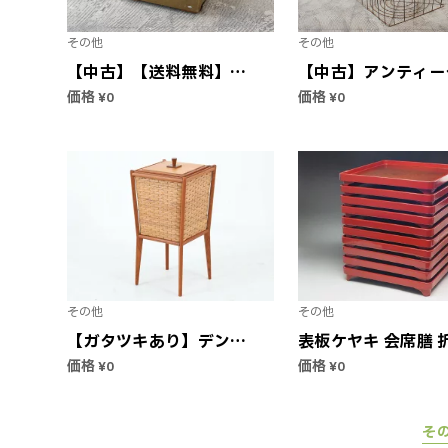
その他
その他
【中古】【送料無料】ア
【中古】アンティー
ンティーク ペーパーボ
ワイヤーバスケット
価格
価格
¥0
¥0
ックス | ボックス 箱 収
ご 籠 収納ボックス 
納 小物入れ ヴィンテー
ンテージ ビンテージ
ジ 紙製 輸入家具 アメリ
具 リビング収納 ダ
カ製
ング インテリア
その他
その他
【ガタツキあり】デンマ
表板ケヤキ 会席膳 
ーク製 ソーイングボッ
輪島塗 12膳組09
価格
価格
¥0
¥0
クス チーク材 北欧家
明治 お膳 漆器 【中
具ビンテージ【アンティ
古美術 骨董 アンテ
ーク 北欧インテリア バ
クJAPAN japanes
そ