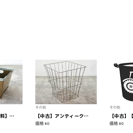
ケット おもちゃ箱 収納
ain
家具 おしゃれ】
e
on
e
その他
その他
料】ア
【中古】アンティーク
【中古】
パーボ
ワイヤーバスケット｜か
用】ビンテ
価格
価格
¥0
¥0
 箱 収
ご 籠 収納ボックス ヴィ
ター ラン