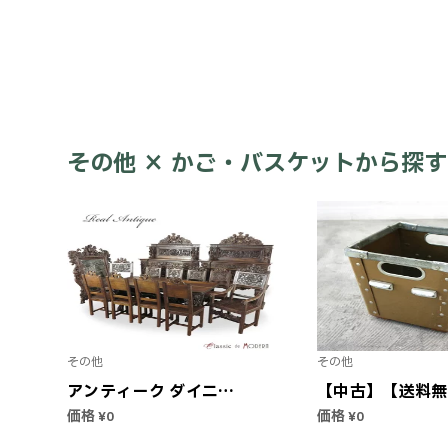
スケット おもちゃ箱 収
antique vintage
納家具 おしゃれ】
tableware porcel
china lacquerwar
cage basket cott
Indigo dye vintag
cloth
その他 × かご・バスケットから探す
その他
その他
アンティーク ダイニン
【中古】【送料無
グセット テーブル アン
ンティーク ペー
価格
価格
¥0
¥0
ティーク家具 ダイニン
ックス | ボックス