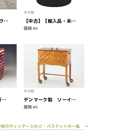
その他
ク
【中古】【輸入品・未使
｜か
用】ビンテージ トラク
価格
¥0
ヴィ
ター ランドリー バスケ
 家
ット ハンパーバッグ 汚
イニ
れた服 収納容器 防水 折
りたたみ式 おもちゃ オ
ーガナイザー オフィス
寝室用
その他
折敷
デンマーク製 ソーイン
42
グボックス ビーチ材
価格
¥0
古】
キャスター付 北欧家具
ィー
ビンテージ【アンティー
e
ク 北欧インテリア バス
の他のヴィンテージかご・バスケットの一覧 →