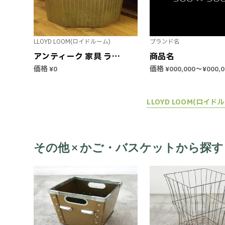
古品
付き ボックス
LLOYD LOOM(ロイドルーム)
ブランド名
アンティーク 家具 ラン
商品名
ドリーバスケット ガラ
価格
価格
〜
¥0
¥000,000
¥000,0
ストップ イエロー
LLOYD LOOM ロイドル
ーム 1930年代 メーカ
LLOYD LOOM(ロ
ータグ付き 英国直輸入
ヴィンテージ インテリ
ア 欧州雑貨 収納 蓋付き
ボックス イギリス 中古
その他 × かご・バスケットから探す
品